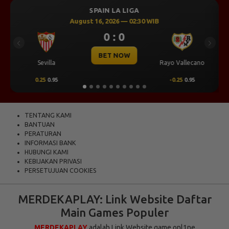
PAIN LA LIGA
SPAIN 
16, 2026 — 02:30 WIB
August 16, 20
0 : 0
0 
Previous
Next
BET NOW
BET
Rayo Vallecano
Alaves
-0.25
0.95
0.00
0.62
TENTANG KAMI
BANTUAN
PERATURAN
INFORMASI BANK
HUBUNGI KAMI
KEBIJAKAN PRIVASI
PERSETUJUAN COOKIES
MERDEKAPLAY: Link Website Daftar
Main Games Populer
MERDEKAPLAY
adalah Link Website game onl1ne