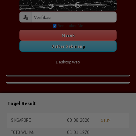
Remember Me
Masuk
Daftar Sekarang
Desktop
Wap
Togel Result
SINGAPORE
08-08-2026
5102
TOTO WUHAN
01-01-1970