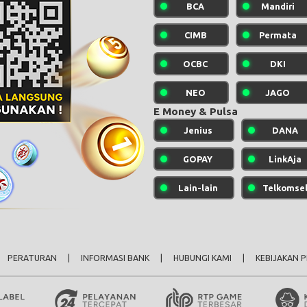
BCA
Mandiri
CIMB
Permata
OCBC
DKI
NEO
JAGO
E Money & Pulsa
Jenius
DANA
GOPAY
LinkAja
Lain-lain
Telkomse
PERATURAN
|
INFORMASI BANK
|
HUBUNGI KAMI
|
KEBIJAKAN P