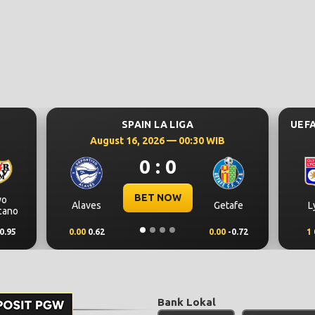
IERS
UEFA CHAMPIONS LEAGUE QUALIFIERS
UEF
August 12, 2026 — 01:15 WIB
0 : 0
BET NOW
Slovan
bahce
Mjallby
Bodo
Bratislava
.87
0.5
0.83
-0.5
0.99
0.7
Bank Lokal