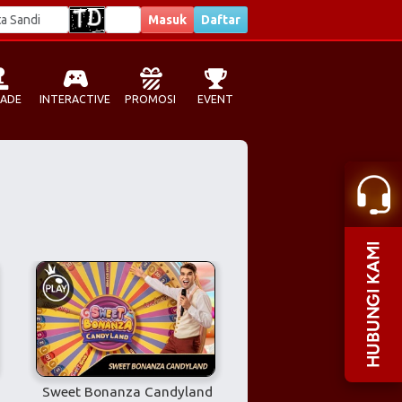
Masuk
Daftar
ADE
INTERACTIVE
PROMOSI
EVENT
Sweet Bonanza Candyland