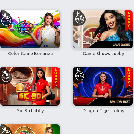
Color Game Bonanza
Game Shows Lobby
Sic Bo Lobby
Dragon Tiger Lobby