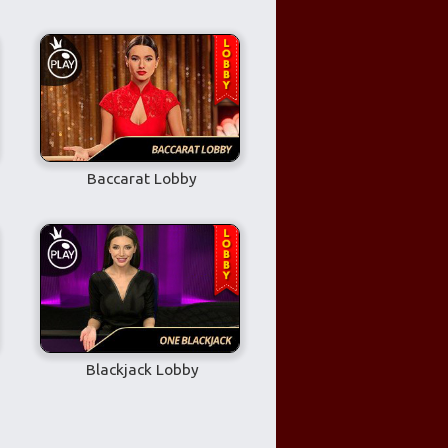
Baccarat Lobby
Blackjack Lobby