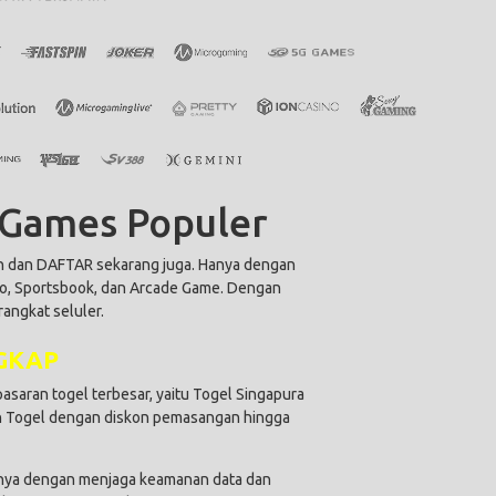
 Games Populer
in dan DAFTAR sekarang juga. Hanya dengan
ino, Sportsbook, dan Arcade Game. Dengan
ngkat seluler.
NGKAP
aran togel terbesar, yaitu Togel Singapura
on Togel dengan diskon pemasangan hingga
nya dengan menjaga keamanan data dan