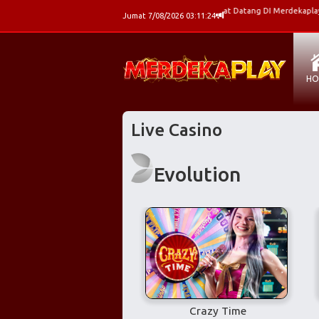
Selamat Datang DI Merdekaplay
Jumat 7/08/2026 03:11:25
HO
Live Casino
Evolution
Crazy Time