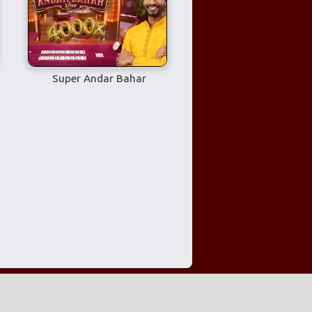
Super Andar Bahar