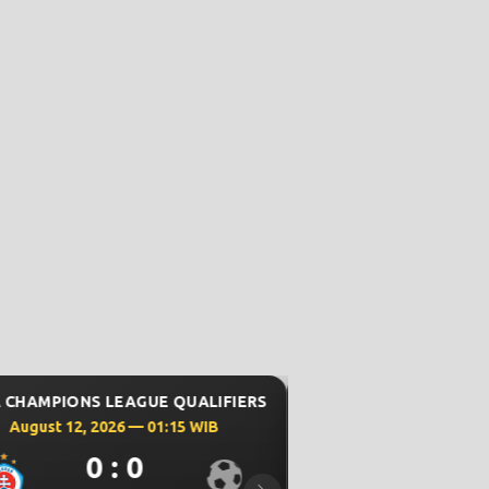
OTBALL F24 ELITE CLUB FRIENDLY
August 7, 2026 — 10:00 WIB
0 : 0