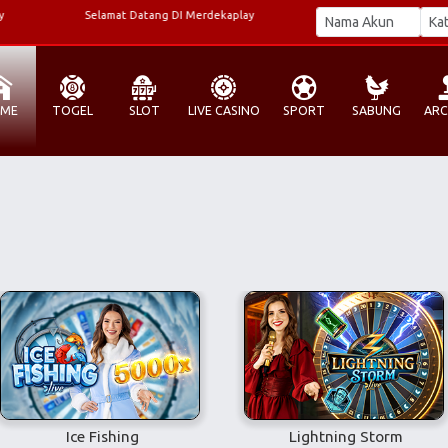
Selamat Datang DI Merdekaplay
ME
TOGEL
SLOT
LIVE CASINO
SPORT
SABUNG
ARC
Ice Fishing
Lightning Storm