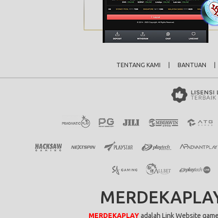
TENTANG KAMI
|
BANTUAN
|
MERDEKAPLAY: 
MERDEKAPLAY
adalah Link Website game