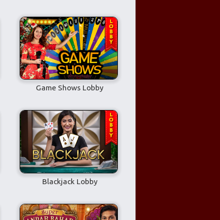
Game Shows Lobby
Blackjack Lobby